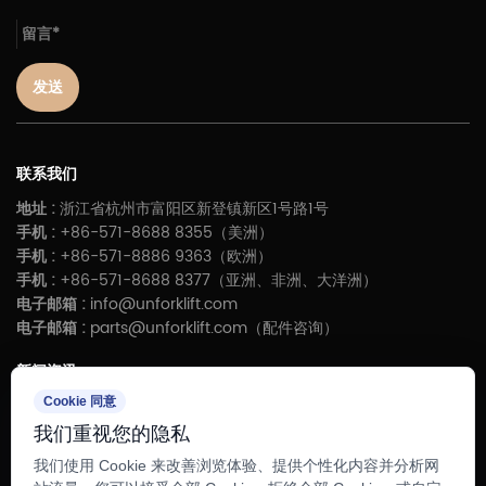
发送
联系我们
地址 :
浙江省杭州市富阳区新登镇新区1号路1号
手机 :
+86-571-8688 8355（美洲）
手机 :
+86-571-8886 9363（欧洲）
手机 :
+86-571-8688 8377（亚洲、非洲、大洋洲）
电子邮箱 :
info@unforklift.com
电子邮箱 :
parts@unforklift.com（配件咨询）
新闻资讯
Cookie 同意
UN叉车新增两条自动化焊接机器人生产线-智能制造能力再升级
从工况到趋势：尤恩叉车亮相 CeMAT Australia 2026，开启澳洲
我们重视您的隐私
市场新篇章
我们使用 Cookie 来改善浏览体验、提供个性化内容并分析网
尤恩叉车初次亮相土耳其KOMATEK展会，深化欧洲及中东市场战略